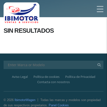
SIN RESULTADOS
Aviso Legal
Política de cookies
Política de Privacidad
Contacta con nosotros
© 2026
IbimotorWagen
Todas las marcas y modelos son propiedad
de sus respectivos propietarios.
Panel Cookies