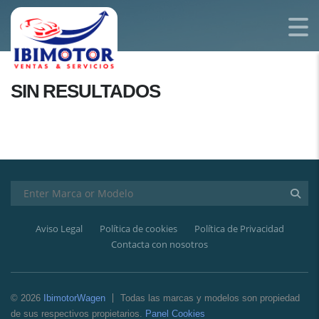
SIN RESULTADOS
Aviso Legal
Política de cookies
Política de Privacidad
Contacta con nosotros
© 2026
IbimotorWagen
Todas las marcas y modelos son propiedad
de sus respectivos propietarios.
Panel Cookies